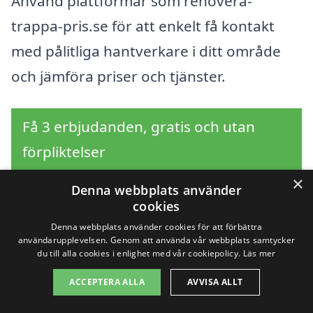
Använd plattformar som renovera-
trappa-pris.se för att enkelt få kontakt
med pålitliga hantverkare i ditt område
och jämföra priser och tjänster.
Få 3 erbjudanden, gratis och utan
förpliktelser
×
Denna webbplats använder
cookies
Sök efter en
Denna webbplats använder cookies för att förbättra
användarupplevelsen. Genom att använda vår webbplats samtycker
professionell för
du till alla cookies i enlighet med vår cookiepolicy.
Läs mer
ACCEPTERA ALLA
AVVISA ALLT
renovera trappa i andra