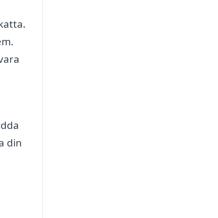
katta.
em.
 vara
ydda
a din