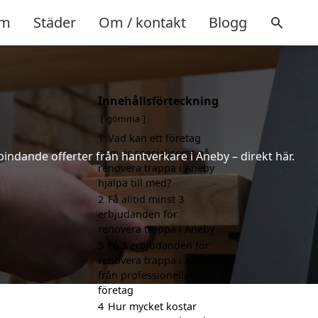
m
Städer
Om / kontakt
Blogg
Innehållsförteckning
gömma
1
Vad kan ett företag
som är specialiserat på
 bindande offerter från hantverkare i Aneby – direkt här.
renovera trappa i Aneby
hjälpa till med?
2
Få alltid minst 3
erbjudanden för
renovera trappa i Aneby
3
Få 3 erbjudanden för
renovera trappa i Aneby
från professionella
företag
4
Hur mycket kostar