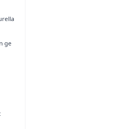
urella
an ge
t