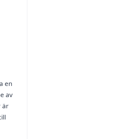
ra en
te av
r är
ll