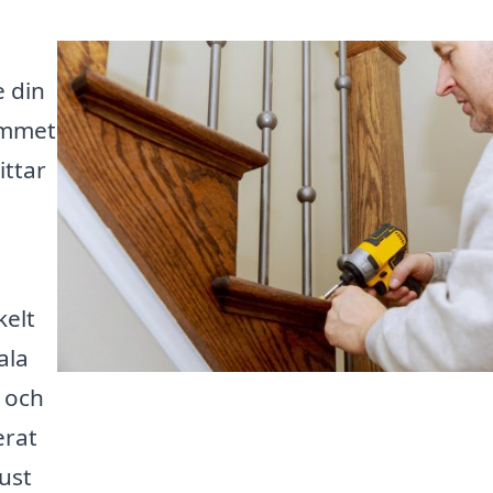
e din
hemmet
ittar
kelt
ala
r och
erat
just