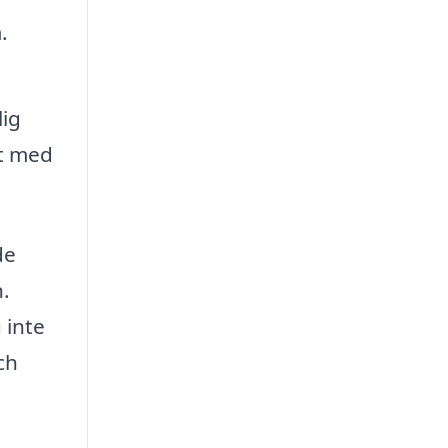
.
lig
et med
de
n.
 inte
ch