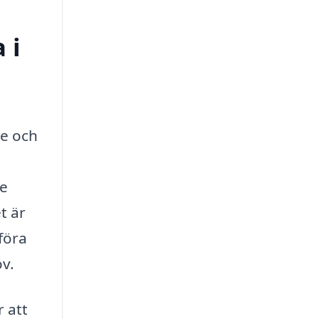
 i
de och
de
t är
föra
ov.
r att