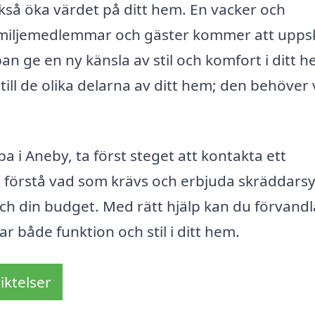
så öka värdet på ditt hem. En vacker och
amiljemedlemmar och gäster kommer att upps
 ge en ny känsla av stil och komfort i ditt h
ll de olika delarna av ditt hem; den behöver
 i Aneby, ta först steget att kontakta ett
t förstå vad som krävs och erbjuda skräddars
h din budget. Med rätt hjälp kan du förvandl
ar både funktion och stil i ditt hem.
iktelser