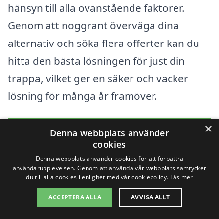
hänsyn till alla ovanstående faktorer.
Genom att noggrant överväga dina
alternativ och söka flera offerter kan du
hitta den bästa lösningen för just din
trappa, vilket ger en säker och vacker
lösning för många år framöver.
×
Få 3 erbjudanden, gratis och utan
Denna webbplats använder
cookies
förpliktelser
Denna webbplats använder cookies för att förbättra
användarupplevelsen. Genom att använda vår webbplats samtycker
du till alla cookies i enlighet med vår cookiepolicy.
Läs mer
Sök efter en
ACCEPTERA ALLA
AVVISA ALLT