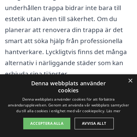
underhållen trappa bidrar inte bara till
estetik utan även till säkerhet. Om du
planerar att renovera din trappa är det
smart att söka hjälp från professionella
hantverkare. Lyckligtvis finns det många
alternativ i närliggande städer som kan
erbjuda sina tjänster.
×
Denna webbplats använder
cookies
Några av de städer som ligger i närheten
Denna webbplats använder cookies för att förbättra
av Bredaryd och där du kan hitta
användarupplevelsen. Genom att använda vår webbplats samtycker
du till alla cookies i enlighet med vår cookiepolicy.
Läs mer
kompetenta företag för att renovera
ACCEPTERA ALLA
AVVISA ALLT
trappa inkluderar: