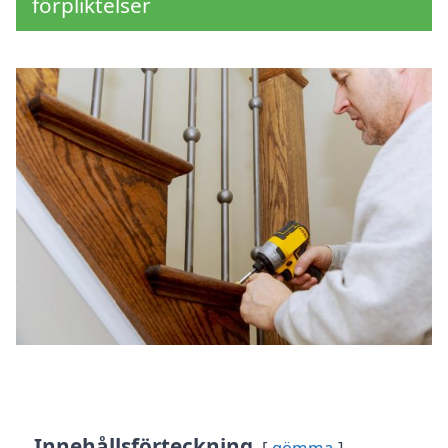
förpliktelser
Innehållsförteckning
gömma