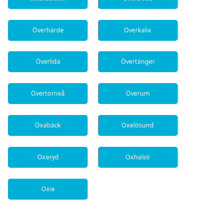
Överhärde
Överkalix
Överlida
Övertänger
Övertorneå
Överum
Öxabäck
Oxelösund
Öxeryd
Oxhalsö
Oxie