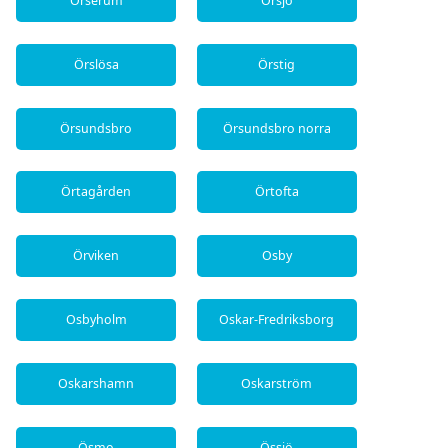
Örserum
Örsjö
Örslösa
Örstig
Örsundsbro
Örsundsbro norra
Örtagården
Örtofta
Örviken
Osby
Osbyholm
Oskar-Fredriksborg
Oskarshamn
Oskarström
Ösmo
Össjö