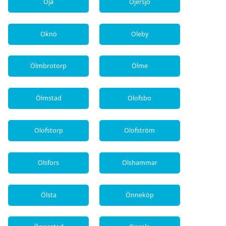
Öja
Öjersjö
Oknö
Oleby
Ölmbrotorp
Ölme
Ölmstad
Olofsbo
Olofstorp
Olofström
Olsfors
Olshammar
Ölsta
Önneköp