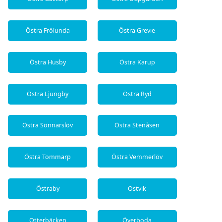
Östra Frölunda
Östra Grevie
Östra Husby
Östra Karup
Östra Ljungby
Östra Ryd
Östra Sönnarslöv
Östra Stenåsen
Östra Tommarp
Östra Vemmerlöv
Östraby
Ostvik
Otterbäcken
Överboda