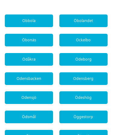
Obbola
Öbolandet
Öbonäs
Ockelbo
Ödåkra
Ödeborg
Odensbacken
Odensberg
Odensjö
Ödeshög
Ödsmål
Öggestorp