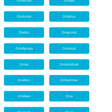
Önnestad
Onsala
Onslunda
Örbyhus
Örebro
Öregrund
Örkelljunga
Ormaryd
Ornäs
Örnsköldsvik
Orrefors
Orrhammar
Orrviken
Orsa