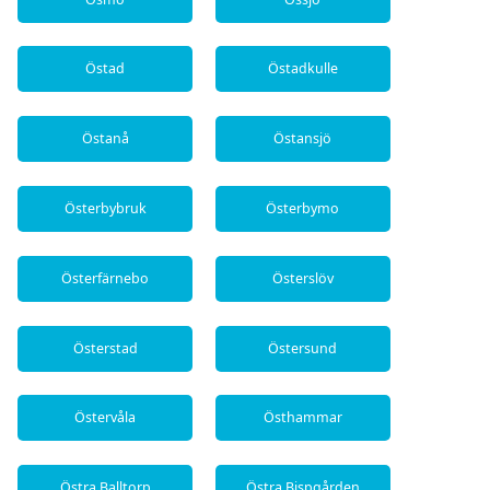
Östad
Östadkulle
Östanå
Östansjö
Österbybruk
Österbymo
Österfärnebo
Österslöv
Österstad
Östersund
Östervåla
Östhammar
Östra Balltorp
Östra Bispgården