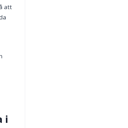
å att
oda
h
 i