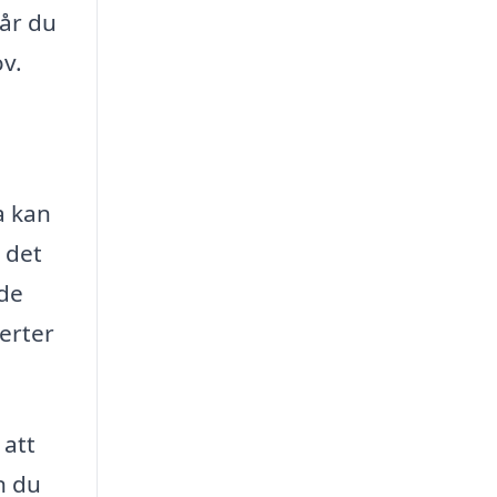
får du
ov.
a kan
 det
åde
erter
 att
n du