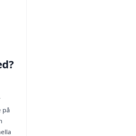
ed?
r
e på
n
ella