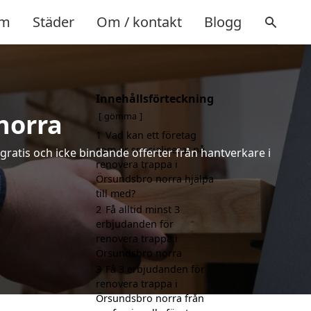
m
Städer
Om / kontakt
Blogg
Innehållsförteckning
norra
gömma
1
Vad kan ett företag
som är specialiserat på
 gratis och icke bindande offerter från hantverkare i
renovera trappa i
Örsundsbro norra hjälpa
till med?
2
Få alltid minst 3
erbjudanden för
renovera trappa i
Örsundsbro norra
3
Få 3 erbjudanden för
renovera trappa i
Örsundsbro norra från