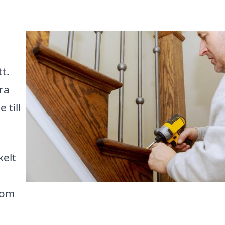
t.
ra
 till
kelt
r om