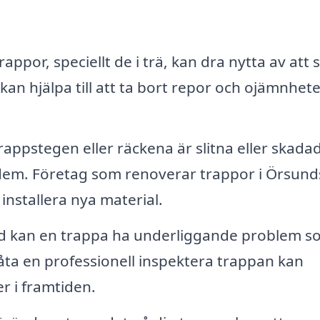
ppor, speciellt de i trä, kan dra nytta av att s
an hjälpa till att ta bort repor och ojämnhete
appstegen eller räckena är slitna eller skada
 dem. Företag som renoverar trappor i Örsun
 installera nya material.
d kan en trappa ha underliggande problem s
t låta en professionell inspektera trappan kan
r i framtiden.