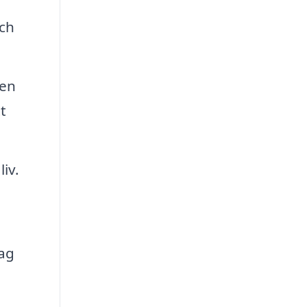
och
 en
t
iv.
tag