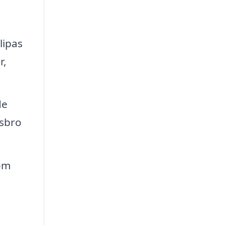
lipas
r,
de
dsbro
om