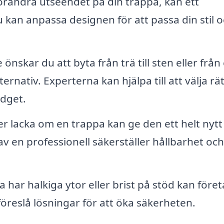
örändra utseendet på din trappa, kan ett
kan anpassa designen för att passa din stil 
önskar du att byta från trä till sten eller från
lternativ. Experterna kan hjälpa till att välja rät
udget.
er lacka om en trappa kan ge den ett helt nytt l
 av en professionell säkerställer hållbarhet och
har halkiga ytor eller brist på stöd kan före
reslå lösningar för att öka säkerheten.