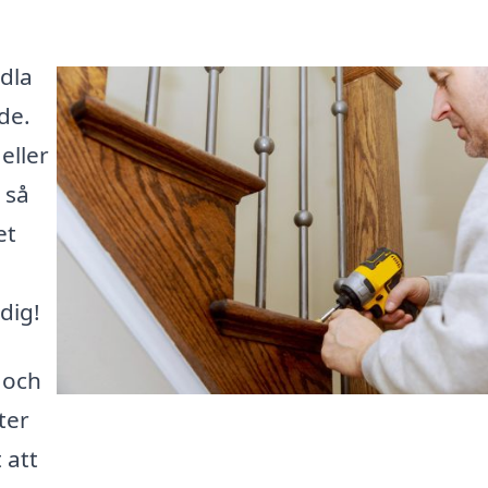
dla
de.
eller
 så
et
dig!
 och
ter
 att