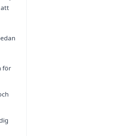
 att
 Nedan
 för
och
dig