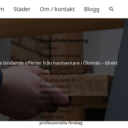
m
Städer
Om / kontakt
Blogg
Innehållsförteckning
gömma
1
Vad kan ett företag
som är specialiserat på
cke bindande offerter från hantverkare i Öbonäs – direkt
renovera trappa i
Öbonäs hjälpa till med?
2
Få alltid minst 3
erbjudanden för
renovera trappa i
Öbonäs
3
Få 3 erbjudanden för
renovera trappa i
Öbonäs från
professionella företag