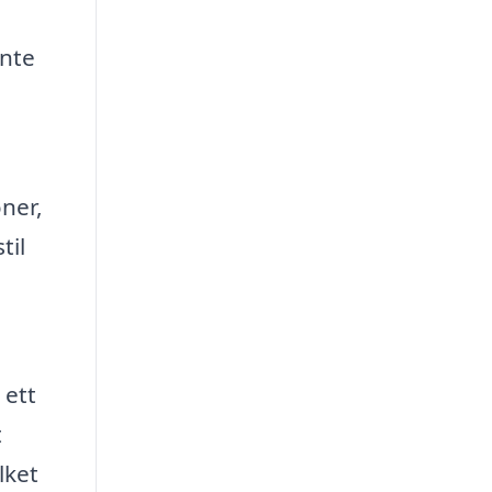
inte
ner,
til
 ett
t
lket