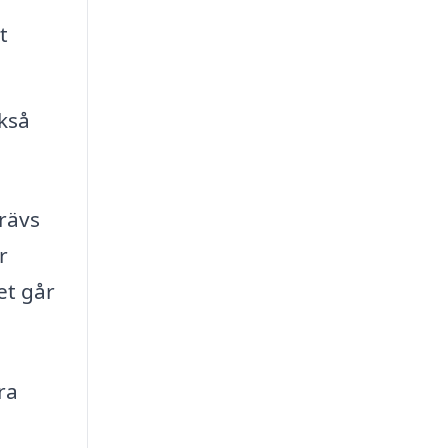
t
ckså
rävs
r
et går
ra