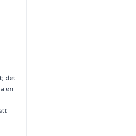
t; det
ra en
att