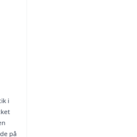
ik i
cket
en
ade på