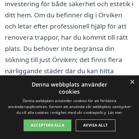
investering för både säkerhet och estetik i
ditt hem. Om du befinner dig i Örviken
och letar efter professionell hjälp för att
renovera trappor, har du kommit till rätt
plats. Du behöver inte begränsa din
sökning till just Örviken; det finns flera
närliggande städer där du kan hitta
×
kvalificerade hantverkare som kan hjälpa
Denna webbplats använder
cookies
dig med ditt projekt. Här är några av de
Denna webbplats använder cookies för att förbättra
städer som ligger nära Örviken:
användarupplevelsen. Genom att använda vår webbplats samtycker
du till alla cookies i enlighet med vår cookiepolicy.
Läs mer
Skellefteå
ACCEPTERA ALLA
AVVISA ALLT