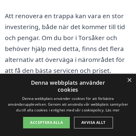
Att renovera en trappa kan vara en stor
investering, både när det kommer till tid
och pengar. Om du bor i Torsåker och
behöver hjälp med detta, finns det flera
alternativ att överväga i närområdet för
att få den bästa servicen och priset.
×
Genom att använda renovera-trappa-
Denna webbplats använder
cookies
pris.se kan du enkelt jämföra
Denna webbplats använder cookies för att förbättra
erbjudanden från olika företag som
användarupplevelsen. Genom att använda vår webbplats samtycker
du till alla cookies i enlighet med vår cookiepolicy.
Läs mer
specialiserar sig på trapprenovering. Här
ACCEPTERA ALLA
AVVISA ALLT
är några städer i närheten där du kan