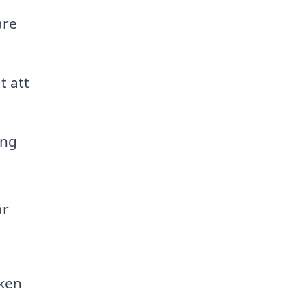
are
t att
ing
år
.
sken