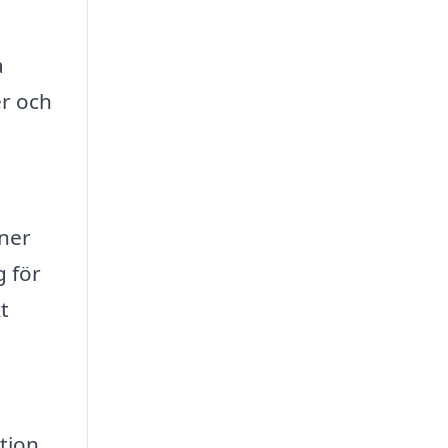
a
er och
a
oner
g för
t
tion.