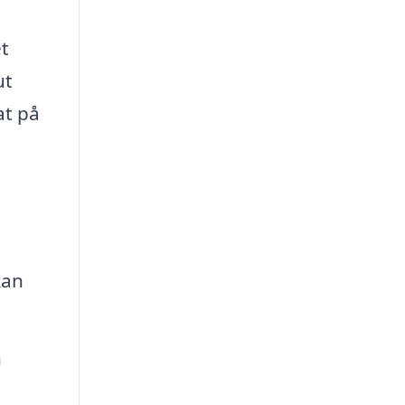
t
ut
at på
kan
n