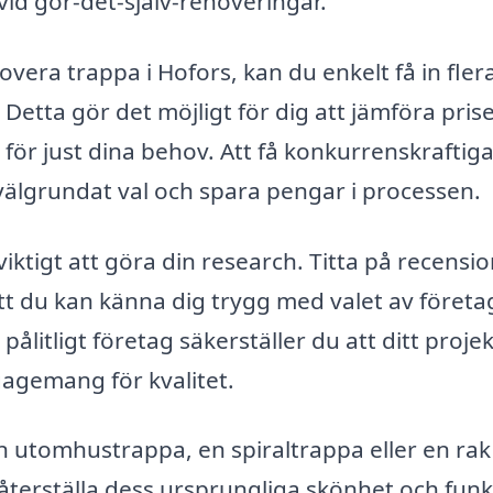
d gör-det-själv-renoveringar.
overa trappa i Hofors, kan du enkelt få in fler
Detta gör det möjligt för dig att jämföra pris
n för just dina behov. Att få konkurrenskraftig
välgrundat val och spara pengar i processen.
iktigt att göra din research. Titta på recensi
att du kan känna dig trygg med valet av företa
ålitligt företag säkerställer du att ditt projek
agemang för kvalitet.
 utomhustrappa, en spiraltrappa eller en rak
t återställa dess ursprungliga skönhet och funk