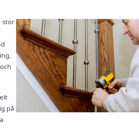
 stor
ad
ing,
 och
elt
ig på
ra