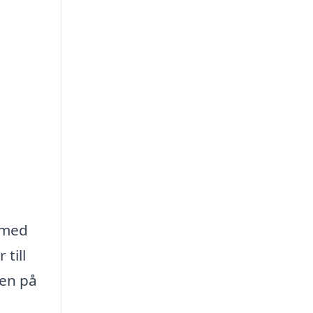
g med
till
den på