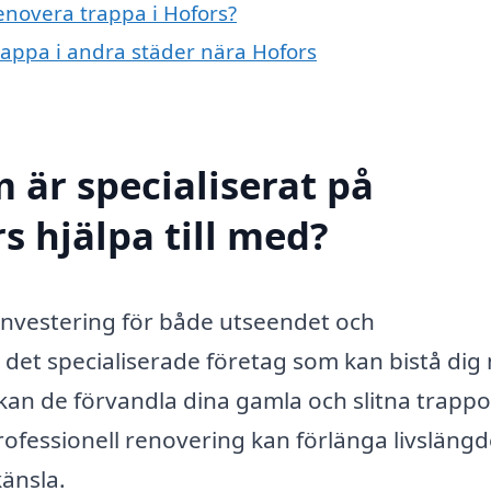
renovera trappa i Hofors?
trappa i andra städer nära Hofors
 är specialiserat på
s hjälpa till med?
investering för både utseendet och
ns det specialiserade företag som kan bistå di
an de förvandla dina gamla och slitna trappor 
ofessionell renovering kan förlänga livsläng
känsla.