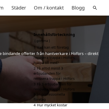
m
Städer
Om / kontakt
Blogg
Innehållsförteckning
gömma
1
Vad kan ett företag
som är specialiserat på
ke bindande offerter från hantverkare i Hofors – direkt
renovera trappa i Hofors
hjälpa till med?
2
Få alltid minst 3
erbjudanden för
renovera trappa i Hofors
3
Få 3 erbjudanden för
renovera trappa i Hofors
från professionella
företag
4
Hur mycket kostar