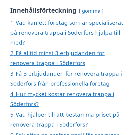
Innehållsförteckning
gömma
1
Vad kan ett företag som är specialiserat
på renovera trappa i Söderfors hjälpa till
med?
2
Få alltid minst 3 erbjudanden för
renovera trappa i Söderfors
3
Få 3 erbjudanden för renovera trappa i
Söderfors från professionella företag
4
Hur mycket kostar renovera trappa i
Söderfors?
5
Vad hjälper till att bestämma priset på
renovera trappa i Söderfors?
6
Sök efter en professionell för renovera