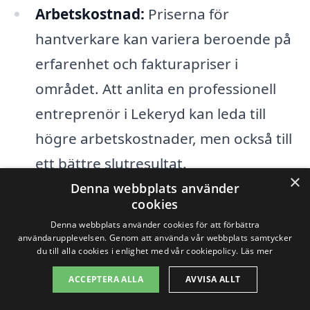
Arbetskostnad:
Priserna för
hantverkare kan variera beroende på
erfarenhet och fakturapriser i
området. Att anlita en professionell
entreprenör i Lekeryd kan leda till
högre arbetskostnader, men också till
ett bättre slutresultat.
×
Denna webbplats använder
Trappans design:
Komplexiteten i
cookies
trappans design påverkar också
Denna webbplats använder cookies för att förbättra
användarupplevelsen. Genom att använda vår webbplats samtycker
priset. En enkel, rak trappa är oftast
du till alla cookies i enlighet med vår cookiepolicy.
Läs mer
billigare att renovera än en
ACCEPTERA ALLA
AVVISA ALLT
spiraltrappa eller en trappa med