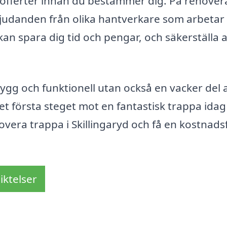
era offerter innan du bestämmer dig. På renover
bjudanden från olika hantverkare som arbeta
 kan spara dig tid och pengar, och säkerställa 
trygg och funktionell utan också en vacker del 
t första steget mot en fantastisk trappa idag
overa trappa i Skillingaryd och få en kostnadsf
iktelser