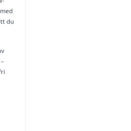
a-
r med
att du
av
 –
ri