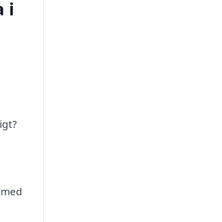
 i
igt?
ärmed