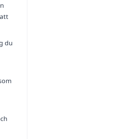
en
att
ig du
 som
och