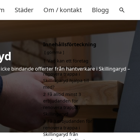
m
Städer
Om / kontakt
Blogg
Innehållsförteckning
yd
gömma
1
Vad kan ett företag
som är specialiserat på
 icke bindande offerter från hantverkare i Skillingaryd –
renovera trappa i
Skillingaryd hjälpa till
med?
2
Få alltid minst 3
erbjudanden för
renovera trappa i
Skillingaryd
3
Få 3 erbjudanden för
renovera trappa i
Skillingaryd från