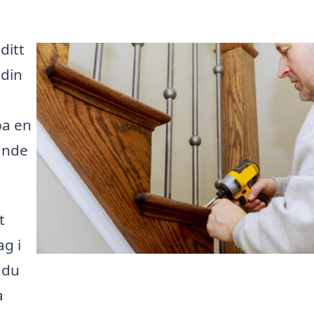
ditt
 din
pa en
ande
t
ag i
 du
a