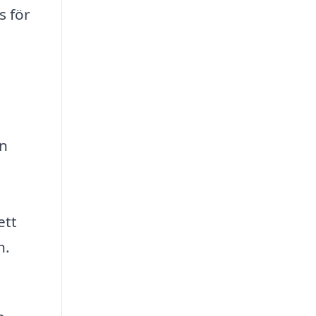
s för
an
ett
n.