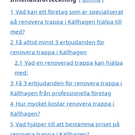
1
Vad kan ett företag som är specialiserat
på renovera trappa i Källhagen hjälpa till
med?
2
Få alltid minst 3 erbjudanden för
renovera trappa i Källhagen
2.1
Vad en renoverad trappa kan hjälpa
med:
3
Få 3 erbjudanden för renovera trappa i
Källhagen från professionella företag
4
Hur mycket kostar renovera trappa i
Källhagen?
5
Vad hjälper till att bestämma priset på
renovera trappa i Källhagen?