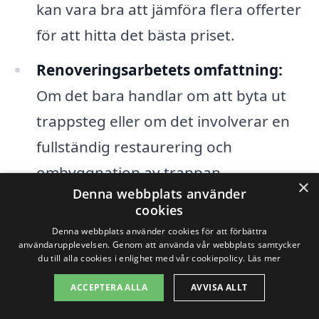
kan vara bra att jämföra flera offerter
för att hitta det bästa priset.
Renoveringsarbetets omfattning:
Om det bara handlar om att byta ut
trappsteg eller om det involverar en
fullständig restaurering och
ombyggnation av trappan.
×
Denna webbplats använder
Eventuella tillstånd:
I vissa fall kan
cookies
det behövas bygglov eller andra
Denna webbplats använder cookies för att förbättra
användarupplevelsen. Genom att använda vår webbplats samtycker
tillstånd beroende på vilken typ av
du till alla cookies i enlighet med vår cookiepolicy.
Läs mer
arbete som ska utföras.
ACCEPTERA ALLA
AVVISA ALLT