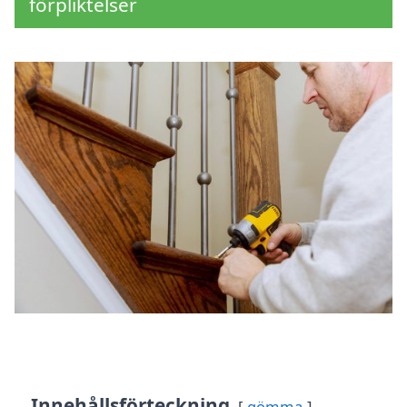
förpliktelser
Innehållsförteckning
gömma