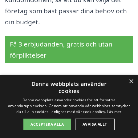
företag som bäst passar dina behov och
din budget.
Få 3 erbjudanden, gratis och utan
förpliktelser
×
Denna webbplats använder
Sök efter en
cookies
professionell för
Denna webbplats använder cookies för att förbättra
användarupplevelsen. Genom att använda vår webbplats samtycker
du till alla cookies i enlighet med vår cookiepolicy.
Läs mer
renovera trappa i andra
ACCEPTERA ALLA
AVVISA ALLT
städer nära