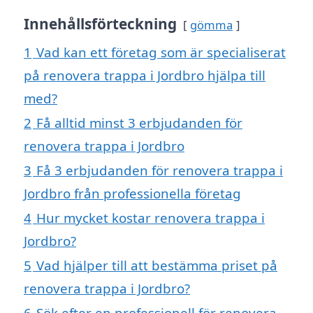
Innehållsförteckning
gömma
1
Vad kan ett företag som är specialiserat
på renovera trappa i Jordbro hjälpa till
med?
2
Få alltid minst 3 erbjudanden för
renovera trappa i Jordbro
3
Få 3 erbjudanden för renovera trappa i
Jordbro från professionella företag
4
Hur mycket kostar renovera trappa i
Jordbro?
5
Vad hjälper till att bestämma priset på
renovera trappa i Jordbro?
6
Sök efter en professionell för renovera