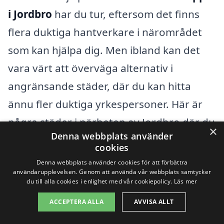
i Jordbro
har du tur, eftersom det finns
flera duktiga hantverkare i närområdet
som kan hjälpa dig. Men ibland kan det
vara värt att överväga alternativ i
angränsande städer, där du kan hitta
ännu fler duktiga yrkespersoner. Här är
några städer i närheten av Jordbro där du
×
Denna webbplats använder
kan söka efter professionell hjälp:
cookies
Denna webbplats använder cookies för att förbättra
Haninge
användarupplevelsen. Genom att använda vår webbplats samtycker
du till alla cookies i enlighet med vår cookiepolicy.
Läs mer
Rudboda
ACCEPTERA ALLA
AVVISA ALLT
Vendelsö