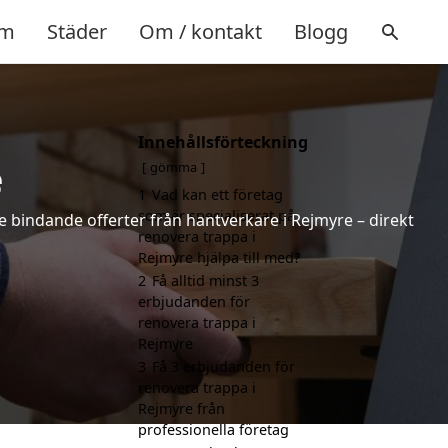
m
Städer
Om / kontakt
Blogg
Innehållsförteckning
e
gömma
1
Vad kan ett företag
som är specialiserat på
ke bindande offerter från hantverkare i Rejmyre – direkt
renovera trappa i
Rejmyre hjälpa till med?
2
Få alltid minst 3
erbjudanden för
renovera trappa i
Rejmyre
3
Få 3 erbjudanden för
renovera trappa i
Rejmyre från
professionella företag