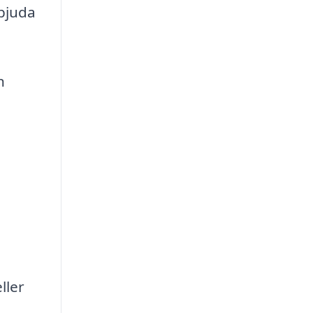
rbjuda
n
ller