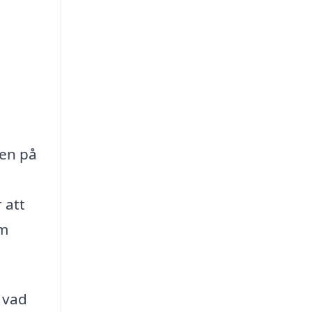
nen på
 att
om
 vad