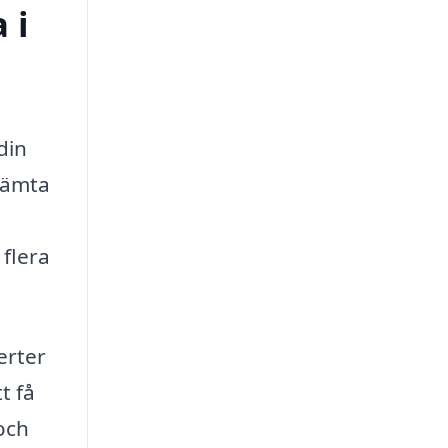
 i
din
nhämta
 flera
erter
t få
och