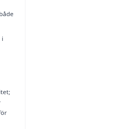
 både
 i
tet;
y
för