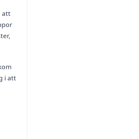
 att
appor
ter,
 kom
 i att