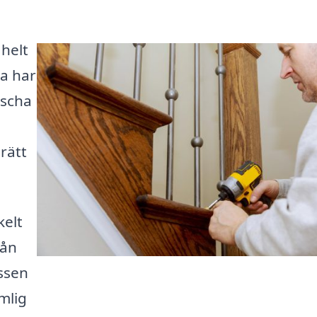
 helt
pa har
äscha
 rätt
kelt
rån
essen
mlig