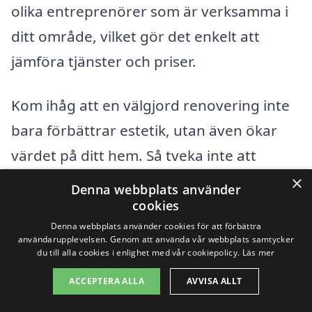
olika entreprenörer som är verksamma i
ditt område, vilket gör det enkelt att
jämföra tjänster och priser.
Kom ihåg att en välgjord renovering inte
bara förbättrar estetik, utan även ökar
värdet på ditt hem. Så tveka inte att
inleda din renoveringsresa idag!
×
Denna webbplats använder
cookies
Denna webbplats använder cookies för att förbättra
Få 3 erbjudanden, gratis och utan
användarupplevelsen. Genom att använda vår webbplats samtycker
förpliktelser
du till alla cookies i enlighet med vår cookiepolicy.
Läs mer
ACCEPTERA ALLA
AVVISA ALLT