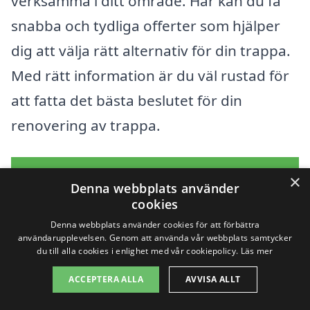
verksamma i ditt område. Här kan du få
snabba och tydliga offerter som hjälper
dig att välja rätt alternativ för din trappa.
Med rätt information är du väl rustad för
att fatta det bästa beslutet för din
renovering av trappa.
Få 3 erbjudanden, gratis och utan
×
Denna webbplats använder
förpliktelser
cookies
Denna webbplats använder cookies för att förbättra
användarupplevelsen. Genom att använda vår webbplats samtycker
du till alla cookies i enlighet med vår cookiepolicy.
Läs mer
Sök efter en
ACCEPTERA ALLA
AVVISA ALLT
professionell för