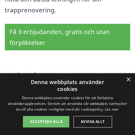
trapprenovering.
Få 3 erbjudanden, gratis och utan
förpliktelser
Sök efter en
×
Denna webbplats använder
professionell för
cookies
Denna webbplats använder cookies för att förbättra
renovera trappa i andra
användarupplevelsen. Genom att använda vår webbplats samtycker
du till alla cookies i enlighet med vår cookiepolicy.
Läs mer
städer nära Myrviken
ACCEPTERA ALLA
AVVISA ALLT