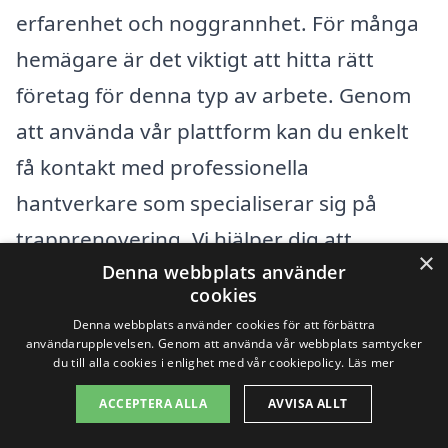
erfarenhet och noggrannhet. För många
hemägare är det viktigt att hitta rätt
företag för denna typ av arbete. Genom
att använda vår plattform kan du enkelt
få kontakt med professionella
hantverkare som specialiserar sig på
trapprenovering. Vi hjälper dig att
×
Denna webbplats använder
jämföra olika offertalternativ så att du kan
cookies
få det bästa priset och kvaliteten på
Denna webbplats använder cookies för att förbättra
arbetet.
användarupplevelsen. Genom att använda vår webbplats samtycker
du till alla cookies i enlighet med vår cookiepolicy.
Läs mer
ACCEPTERA ALLA
AVVISA ALLT
Om du bor i Klövsjö och söker efter
företag för att renovera trappa, finns det