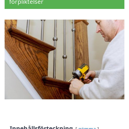
förpliktelser
Innehållsförteckning
gömma