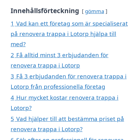
Innehållsförteckning
gömma
1
Vad kan ett företag som är specialiserat
på renovera trappa i Lotorp hjälpa till
med?
2
Få alltid minst 3 erbjudanden för
renovera trappa i Lotorp
3
Få 3 erbjudanden för renovera trappa i
Lotorp från professionella företag
4
Hur mycket kostar renovera trappa i
Lotorp?
5
Vad hjälper till att bestämma priset på
renovera trappa i Lotorp?
6
Sök efter en professionell för renovera