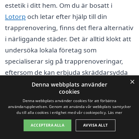
estetik i ditt hem. Om du är bosatt i
Lotorp
och letar efter hjälp till din
trapprenovering, finns det flera alternativ
i närliggande städer. Det är alltid klokt att
undersöka lokala företag som
specialiserar sig på trapprenoveringar,
eftersom de kan erbjuda skräddarsydda
×
lösningar som passar just dina behov.
Denna webbplats använder
cookies
Denna webbplats använder cookies för att förbättra
Några av de städer du kan överväga att
användarupplevelsen. Genom att använda vår webbplats samtycker
du till alla cookies i enlighet med vår cookiepolicy.
Läs mer
kontakta för professionell hjälp är:
ACCEPTERA ALLA
AVVISA ALLT
Finspång