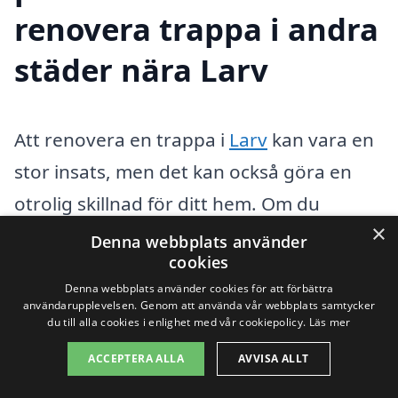
renovera trappa i andra
städer nära Larv
Att renovera en trappa i
Larv
kan vara en
stor insats, men det kan också göra en
otrolig skillnad för ditt hem. Om du
×
funderar på att förbättra utseendet och
Denna webbplats använder
cookies
säkerheten på din trappa, är det
Denna webbplats använder cookies för att förbättra
viktigaste steget att hitta rätt hjälp. Det
användarupplevelsen. Genom att använda vår webbplats samtycker
du till alla cookies i enlighet med vår cookiepolicy.
Läs mer
finns många skickliga hantverkare och
företag som specialiserar sig på
ACCEPTERA ALLA
AVVISA ALLT
trapprenovering i området. Genom att