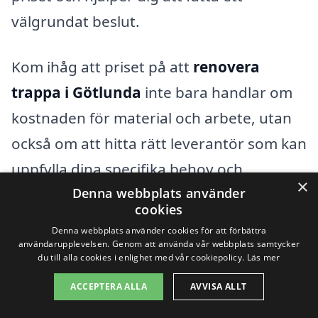
välgrundat beslut.
Kom ihåg att priset på att
renovera
trappa i Götlunda
inte bara handlar om
kostnaden för material och arbete, utan
också om att hitta rätt leverantör som kan
uppfylla dina specifika behov och
×
Denna webbplats använder
önskemål. Genom att använda vår
cookies
plattform kan du hitta rätt företag för att
Denna webbplats använder cookies för att förbättra
genomföra din trappenovering på bästa
användarupplevelsen. Genom att använda vår webbplats samtycker
du till alla cookies i enlighet med vår cookiepolicy.
Läs mer
sätt.
ACCEPTERA ALLA
AVVISA ALLT