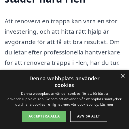
Att renovera en trappa kan vara en stor
investering, och att hitta rätt hjälp är
avgörande för att få ett bra resultat. Om
du letar efter professionella hantverkare
för att renovera trappa i Flen, har du tur.
Det finns flera alternativ för dig som vill få
×
Denna webbplats använder
ditt trappprojekt utfört av experter.
cookies
Denna webbplats använder cookies för att förbättra
användarupplevelsen. Genom att använda vår webbplats samtycker
När du söker efter ett företag att hjälpa
du till alla cookies i enlighet med vår cookiepolicy.
Läs mer
dig med att renovera trappor, kan det
ACCEPTERA ALLA
AVVISA ALLT
vara värt att också överväga företag i de