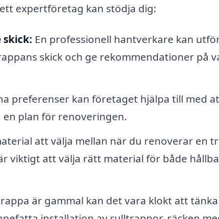
 ett expertföretag kan stödja dig:
skick:
En professionell hantverkare kan utfö
trappans skick och ge rekommendationer på v
a preferenser kan företaget hjälpa till med at
en plan för renoveringen.
terial att välja mellan när du renoverar en t
r viktigt att välja rätt material för både hållb
rappa är gammal kan det vara klokt att tänka
nnefatta installation av rulltrappor, räcken me