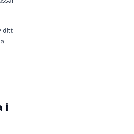
assar
 ditt
ta
 i