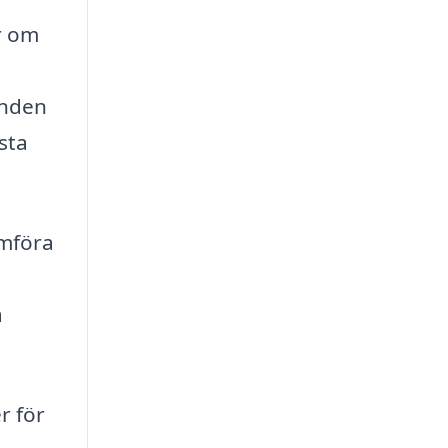
r om
anden
sta
ämföra
a
r för