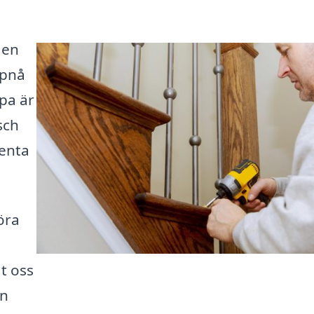
 en
ppnå
ppa är
sch
enta
öra
t oss
en