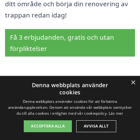
ditt område och börja din renovering av
trappan redan idag!
Få 3 erbjudanden, gratis och utan
förpliktelser
Sök efter en
×
Denna webbplats använder
cookies
professionell för
Denna webbplats använder cookies för att förbättra
användarupplevelsen. Genom att använda vår webbplats samtycker
renovera trappa i andra
du till alla cookies i enlighet med vår cookiepolicy.
Läs mer
städer nära Tingsryd
ACCEPTERA ALLA
AVVISA ALLT