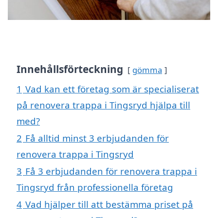
Innehållsförteckning
gömma
1
Vad kan ett företag som är specialiserat
på renovera trappa i Tingsryd hjälpa till
med?
2
Få alltid minst 3 erbjudanden för
renovera trappa i Tingsryd
3
Få 3 erbjudanden för renovera trappa i
Tingsryd från professionella företag
4
Vad hjälper till att bestämma priset på