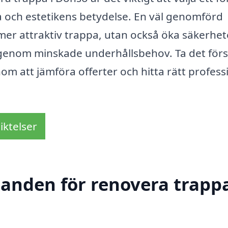
 och estetikens betydelse. En väl genomförd
er attraktiv trappa, utan också öka säkerhe
 genom minskade underhållsbehov. Ta det förs
m att jämföra offerter och hitta rätt profess
iktelser
danden för renovera trappa