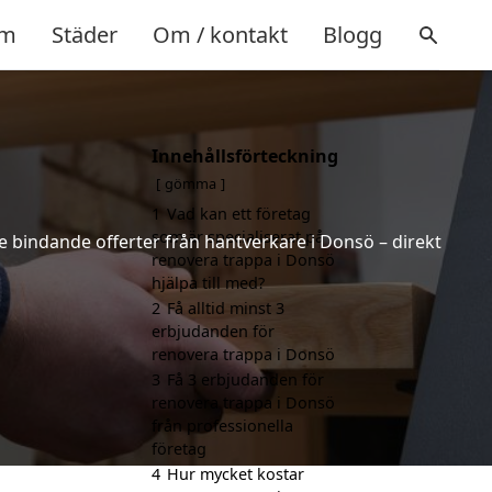
m
Städer
Om / kontakt
Blogg
Innehållsförteckning
gömma
1
Vad kan ett företag
som är specialiserat på
ke bindande offerter från hantverkare i Donsö – direkt
renovera trappa i Donsö
hjälpa till med?
2
Få alltid minst 3
erbjudanden för
renovera trappa i Donsö
3
Få 3 erbjudanden för
renovera trappa i Donsö
från professionella
företag
4
Hur mycket kostar