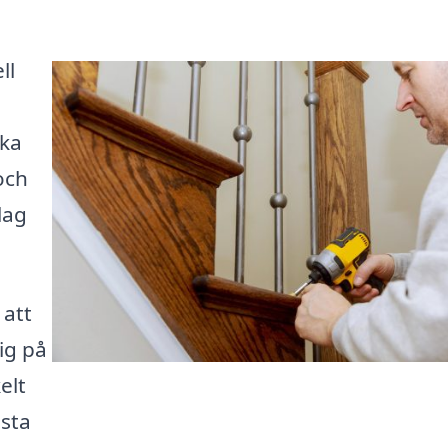
ll
öka
och
lag
 att
sig på
elt
ästa