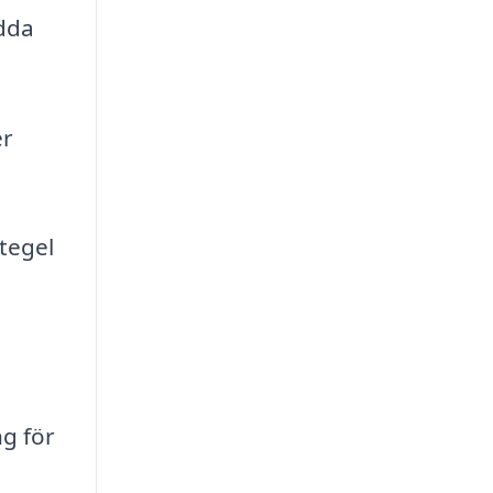
ydda
er
 tegel
g för