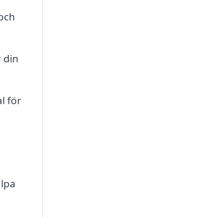
 och
 din
l för
älpa