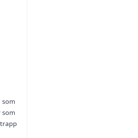
g som
r som
 trapp