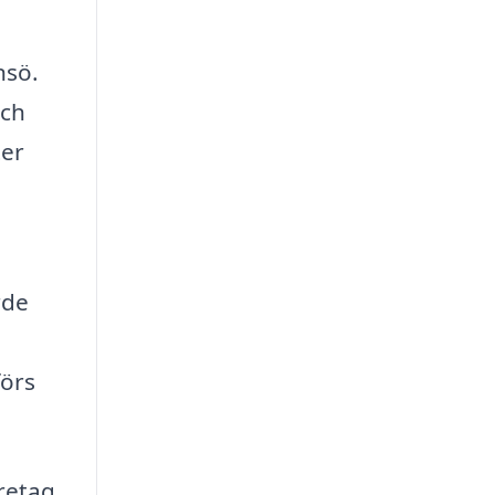
nsö.
och
ter
rde
förs
öretag