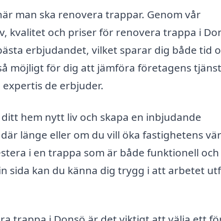
gi när man ska renovera trappar. Genom vår
v, kvalitet och priser för renovera trappa i Do
t bästa erbjudandet, vilket sparar dig både tid 
så möjligt för dig att jämföra företagens tjäns
 expertis de erbjuder.
ditt hem nytt liv och skapa en inbjudande
där länge eller om du vill öka fastighetens vä
nvestera i en trappa som är både funktionell och
sida kan du känna dig trygg i att arbetet ut
trappa i Donsö är det viktigt att välja ett f