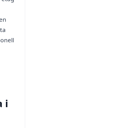
ten
ta
ionell
 i