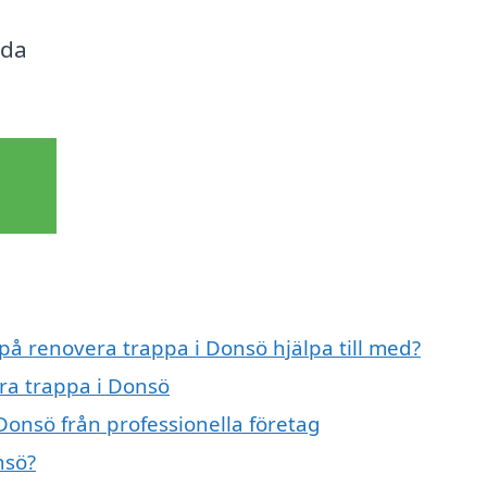
ida
 på renovera trappa i Donsö hjälpa till med?
era trappa i Donsö
Donsö från professionella företag
nsö?