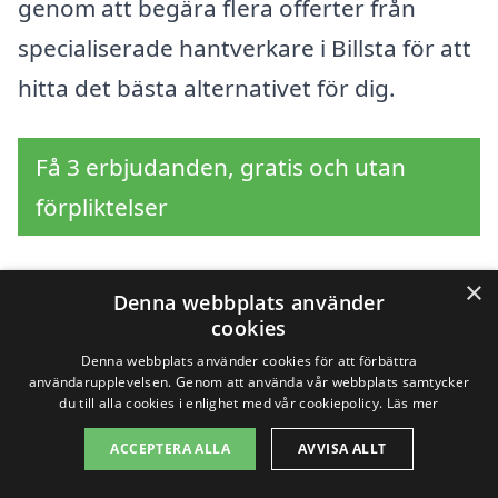
genom att begära flera offerter från
specialiserade hantverkare i Billsta för att
hitta det bästa alternativet för dig.
Få 3 erbjudanden, gratis och utan
förpliktelser
×
Denna webbplats använder
Sök efter en
cookies
Denna webbplats använder cookies för att förbättra
professionell för
användarupplevelsen. Genom att använda vår webbplats samtycker
du till alla cookies i enlighet med vår cookiepolicy.
Läs mer
renovera trappa i andra
ACCEPTERA ALLA
AVVISA ALLT
städer nära Billsta