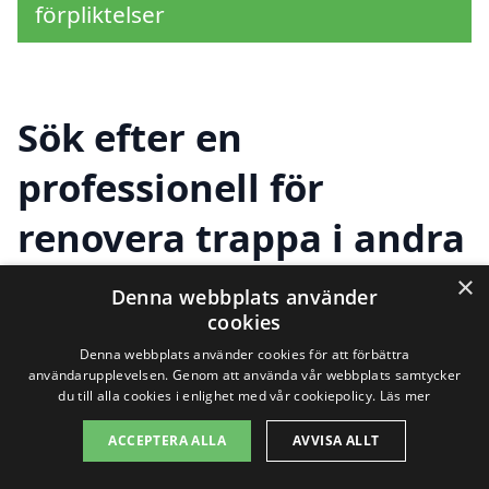
förpliktelser
Sök efter en
professionell för
renovera trappa i andra
städer nära Billingsfors
×
Denna webbplats använder
cookies
Denna webbplats använder cookies för att förbättra
Att renovera en trappa kan verka som en
användarupplevelsen. Genom att använda vår webbplats samtycker
du till alla cookies i enlighet med vår cookiepolicy.
Läs mer
stor uppgift, men det är viktigt att hitta
ACCEPTERA ALLA
AVVISA ALLT
rätt hjälp för att få jobbet gjort