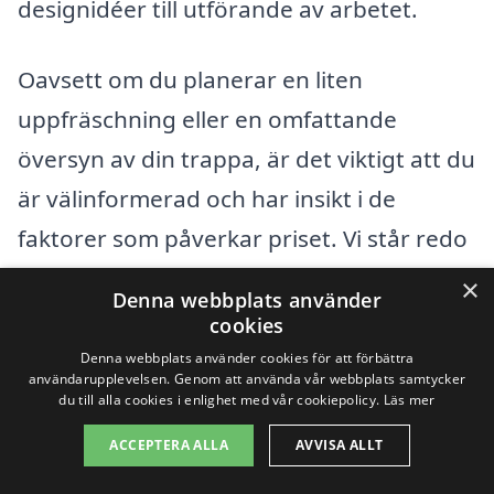
designidéer till utförande av arbetet.
Oavsett om du planerar en liten
uppfräschning eller en omfattande
översyn av din trappa, är det viktigt att du
är välinformerad och har insikt i de
faktorer som påverkar priset. Vi står redo
att bistå dig i din sökning efter att
×
Denna webbplats använder
renovera din trappa i Årsunda på det
cookies
mest kostnadseffektiva och kvalitativa
Denna webbplats använder cookies för att förbättra
användarupplevelsen. Genom att använda vår webbplats samtycker
sättet.
du till alla cookies i enlighet med vår cookiepolicy.
Läs mer
ACCEPTERA ALLA
AVVISA ALLT
Få 3 erbjudanden, gratis och utan