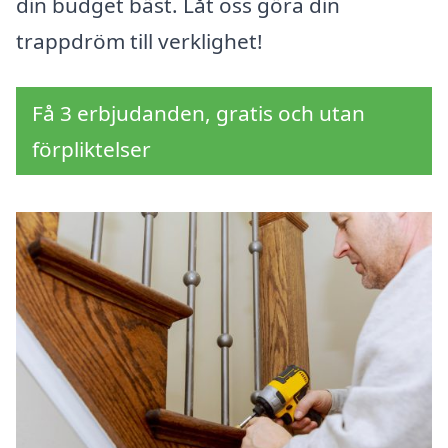
din budget bäst. Låt oss göra din
trappdröm till verklighet!
Få 3 erbjudanden, gratis och utan
förpliktelser