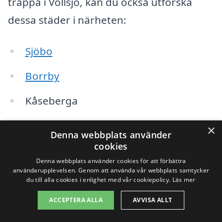
trappa i Vollsjö, kan du också utforska
dessa städer i närheten:
Sjöbo
Borrby
Kåseberga
Ystad
×
Denna webbplats använder
cookies
Tomelilla
Denna webbplats använder cookies för att förbättra
användarupplevelsen. Genom att använda vår webbplats samtycker
Röstånga
du till alla cookies i enlighet med vår cookiepolicy.
Läs mer
Brösarp
ACCEPTERA ALLA
AVVISA ALLT