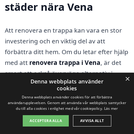
städer nära Vena
Att renovera en trappa kan vara en stor
investering och en viktig del av att
förbättra ditt hem. Om du letar efter hjälp
med att
renovera trappa i Vena
, är det
smart att också överväga alternativ i
×
Denna webbplats använder
närliggande städer. Genom att jämföra
cookies
olika företag kan du hitta de bästa
Denna webbplats använder cookies för att förbättra
användarupplevelsen. Genom att använda vår webbplats samtycker
erbjudandena och få den kvalitet du
du till alla cookies i enlighet med vår cookiepolicy.
Läs mer
förväntar dig. Här är några städer i
ACCEPTERA ALLA
AVVISA ALLT
närheten av Vena där du kan hitta