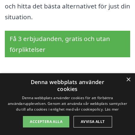
och hitta det bästa alternativet för just din
situation.
Få 3 erbjudanden, gratis och utan
förpliktelser
×
Sök efter en
Denna webbplats använder
cookies
professionell för att
Denna webbplats använder cookies för att förbättra
användarupplevelsen. Genom att använda vår webbplats samtycker
renovera trappa i andra
du till alla cookies i enlighet med vår cookiepolicy.
Läs mer
städer nära Ullared
ACCEPTERA ALLA
AVVISA ALLT