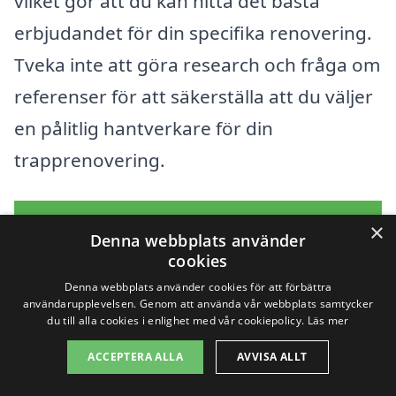
vilket gör att du kan hitta det bästa
erbjudandet för din specifika renovering.
Tveka inte att göra research och fråga om
referenser för att säkerställa att du väljer
en pålitlig hantverkare för din
trapprenovering.
Få 3 erbjudanden, gratis och utan
×
Denna webbplats använder
förpliktelser
cookies
Denna webbplats använder cookies för att förbättra
användarupplevelsen. Genom att använda vår webbplats samtycker
du till alla cookies i enlighet med vår cookiepolicy.
Läs mer
Sök efter en
ACCEPTERA ALLA
AVVISA ALLT
professionell för