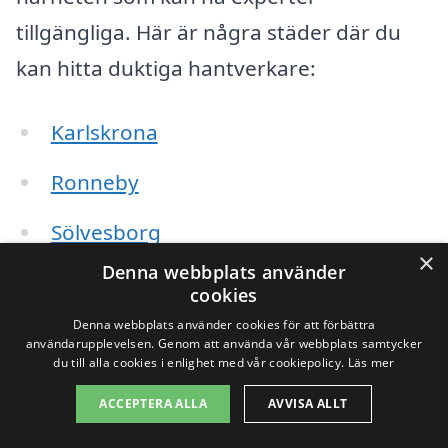
tillgängliga. Här är några städer där du
kan hitta duktiga hantverkare:
Karlskrona
Ronneby
Sölvesborg
×
Denna webbplats använder
Korsberga
cookies
Denna webbplats använder cookies för att förbättra
Färjestaden
användarupplevelsen. Genom att använda vår webbplats samtycker
du till alla cookies i enlighet med vår cookiepolicy.
Läs mer
Lyckeby
ACCEPTERA ALLA
AVVISA ALLT
Kallinge