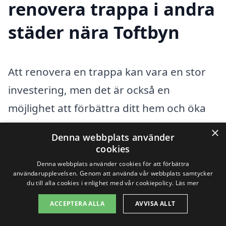
renovera trappa i andra
städer nära Toftbyn
Att renovera en trappa kan vara en stor
investering, men det är också en
möjlighet att förbättra ditt hem och öka
dess värde. Om du är bosatt i Toftbyn och
×
Denna webbplats använder
letar efter experter på att renovera
cookies
trappor i ditt närområde, har du flera
Denna webbplats använder cookies för att förbättra
användarupplevelsen. Genom att använda vår webbplats samtycker
andra närliggande städer som kan
du till alla cookies i enlighet med vår cookiepolicy.
Läs mer
erbjuda hjälp. Genom att jämföra olika
ACCEPTERA ALLA
AVVISA ALLT
företag kan du hitta det mest prisvärda