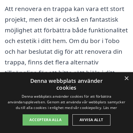
Att renovera en trappa kan vara ett stort
projekt, men det är också en fantastisk
möjlighet att förbättra både funktionalitet
och estetik i ditt hem. Om du bor i Tobo
och har beslutat dig för att renovera din
trappa, finns det flera alternativ
tillgängliga för att hitta rätt hjälp i ditt
×
Denna webbplats använder
närområde. Med hjälp av rätt företag kan
cookies
du säkerställa att din renovering blir både
Denna webbplats använder cookies för att förbättra
användarupplevelsen. Genom att använda vår webbplats samtycker
stadig och vacker.
du till alla cookies i enlighet med vår cookiepolicy.
Läs mer
ACCEPTERA ALLA
AVVISA ALLT
Det finns många professionella