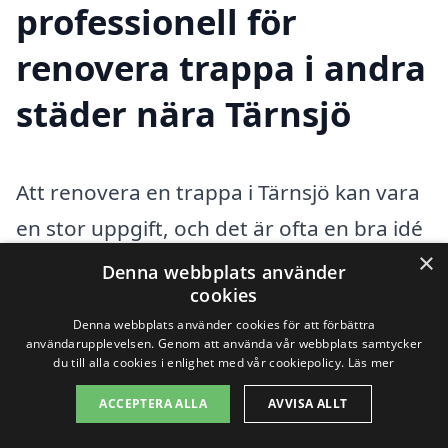
professionell för
renovera trappa i andra
städer nära Tärnsjö
Att renovera en trappa i Tärnsjö kan vara
en stor uppgift, och det är ofta en bra idé
×
att anlita professionella hantverkare för
Denna webbplats använder
cookies
arbetet. Oavsett om det handlar om att
Denna webbplats använder cookies för att förbättra
förnya en gammal trappa eller att göra en
användarupplevelsen. Genom att använda vår webbplats samtycker
du till alla cookies i enlighet med vår cookiepolicy.
Läs mer
omfattande renovering, kan rätt hjälp
göra processen smidigare och resultatet
ACCEPTERA ALLA
AVVISA ALLT
mer hållbart. Genom vår plattform kan du