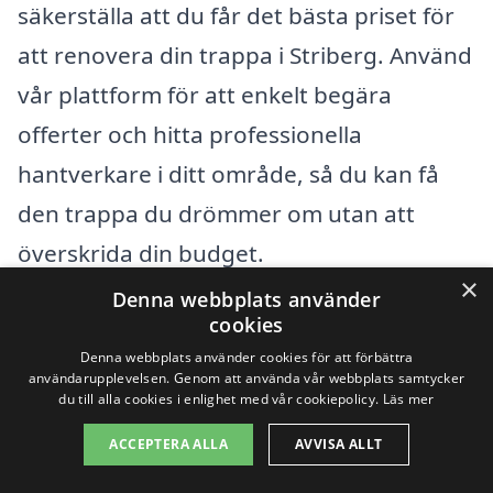
säkerställa att du får det bästa priset för
att renovera din trappa i Striberg. Använd
vår plattform för att enkelt begära
offerter och hitta professionella
hantverkare i ditt område, så du kan få
den trappa du drömmer om utan att
överskrida din budget.
×
Denna webbplats använder
cookies
Få 3 erbjudanden, gratis och utan
Denna webbplats använder cookies för att förbättra
förpliktelser
användarupplevelsen. Genom att använda vår webbplats samtycker
du till alla cookies i enlighet med vår cookiepolicy.
Läs mer
ACCEPTERA ALLA
AVVISA ALLT