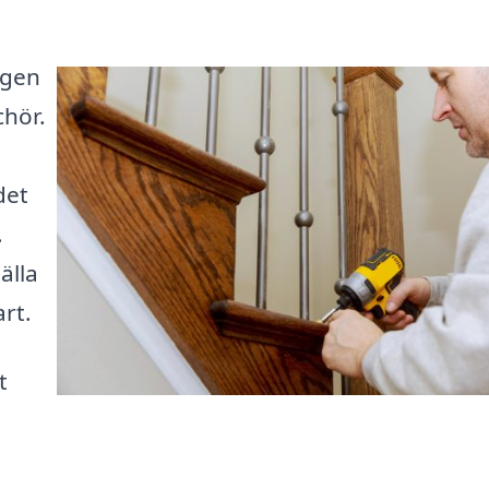
igen
chör.
det
.
älla
art.
t