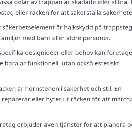
ssa delar av trappan är skadade eller slitna,
steg eller räcken för att säkerställa säkerhet
gt säkerhetselement är halkskydd på trappste
i familjer med barn eller äldre personer.
pecifika designidéer eller behov kan företage
te bara är funktionell, utan också estetiskt
cken är hörnstenen i säkerhet och stil. En
reparerar eller byter ut räcken för att match
etag erbjuder även tjänster för att planera o