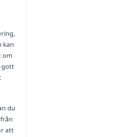
ering,
m kan
tt om
 gott
t
kan du
 från
r att