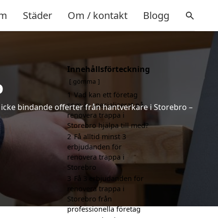
m
Städer
Om / kontakt
Blogg
Innehållsförteckning
o
gömma
1
Vad kan ett företag
som är specialiserat på
h icke bindande offerter från hantverkare i Storebro –
renovera trappa i
Storebro hjälpa till med?
2
Få alltid minst 3
erbjudanden för
renovera trappa i
Storebro
3
Få 3 erbjudanden för
renovera trappa i
Storebro från
professionella företag