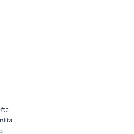
ofta
nlita
ng