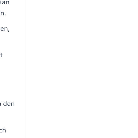
 kan
en.
gen,
t
a den
ch