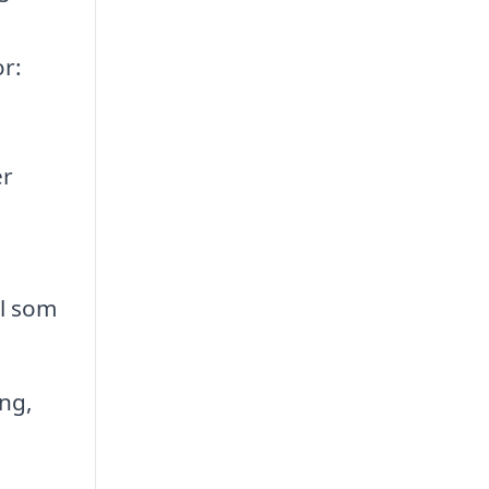
or:
er
al som
ng,