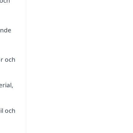
 och
ande
or och
rial,
il och