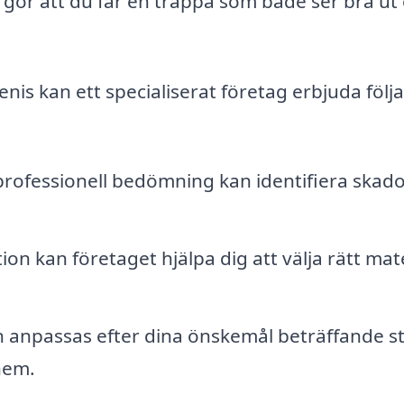
t gör att du får en trappa som både ser bra ut
tenis kan ett specialiserat företag erbjuda följ
rofessionell bedömning kan identifiera skad
ion kan företaget hjälpa dig att välja rätt mate
 anpassas efter dina önskemål beträffande st
 hem.