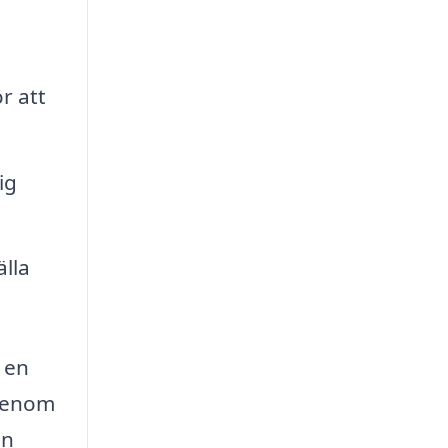
r att
ig
älla
u en
 genom
an