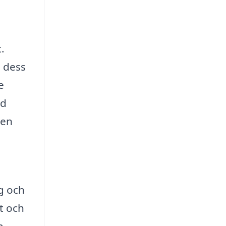
.
 dess
e
id
Men
g och
t och
a