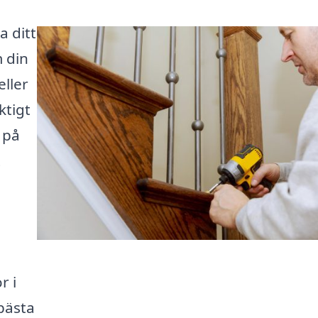
a ditt
 din
ller
ktigt
 på
t
r i
bästa