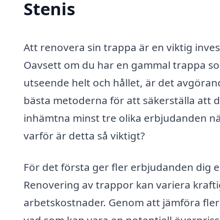
Stenis
Att renovera sin trappa är en viktig inve
Oavsett om du har en gammal trappa som
utseende helt och hållet, är det avgörande
bästa metoderna för att säkerställa att du
inhämtna minst tre olika erbjudanden nä
varför är detta så viktigt?
För det första ger fler erbjudanden dig 
Renovering av trappor kan variera kraft
arbetskostnader. Genom att jämföra flera
vad som kan vara en potentiell överpriss