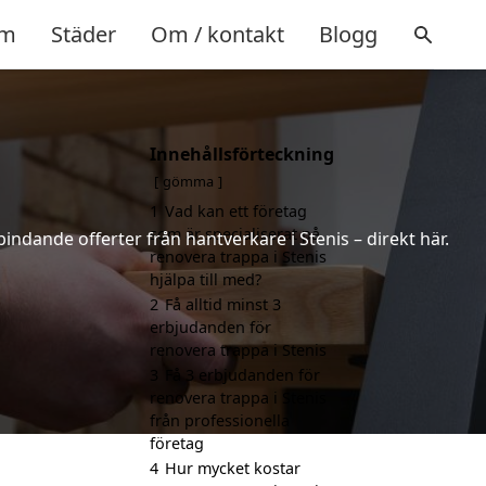
m
Städer
Om / kontakt
Blogg
Innehållsförteckning
gömma
1
Vad kan ett företag
som är specialiserat på
bindande offerter från hantverkare i Stenis – direkt här.
renovera trappa i Stenis
hjälpa till med?
2
Få alltid minst 3
erbjudanden för
renovera trappa i Stenis
3
Få 3 erbjudanden för
renovera trappa i Stenis
från professionella
företag
4
Hur mycket kostar