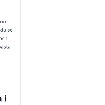
r om
 du se
 och
bästa
 i