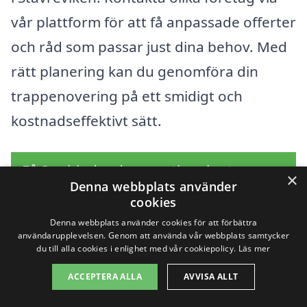
vår plattform för att få anpassade offerter
och råd som passar just dina behov. Med
rätt planering kan du genomföra din
trappenovering på ett smidigt och
kostnadseffektivt sätt.
Få 3 erbjudanden, gratis och utan
×
Denna webbplats använder
förpliktelser
cookies
Denna webbplats använder cookies för att förbättra
användarupplevelsen. Genom att använda vår webbplats samtycker
du till alla cookies i enlighet med vår cookiepolicy.
Läs mer
Sök efter en
ACCEPTERA ALLA
AVVISA ALLT
professionell för