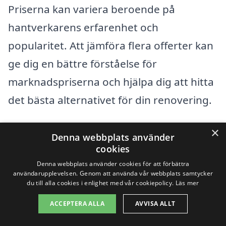
Priserna kan variera beroende på
hantverkarens erfarenhet och
popularitet. Att jämföra flera offerter kan
ge dig en bättre förståelse för
marknadspriserna och hjälpa dig att hitta
det bästa alternativet för din renovering.
×
För att få en så exakt uppskattning som
Denna webbplats använder
cookies
möjligt kan det vara en god idé att
Denna webbplats använder cookies för att förbättra
kontakta flera företag som specialiserar
användarupplevelsen. Genom att använda vår webbplats samtycker
du till alla cookies i enlighet med vår cookiepolicy.
Läs mer
sig på att renovera trappa i Slottsskogen.
Plattformar som renovera-trappa-pris.se
ACCEPTERA ALLA
AVVISA ALLT
gör det enkelt att hämta in flera offerter