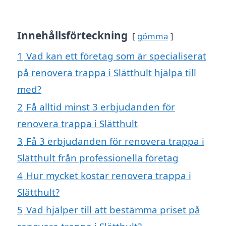
Innehållsförteckning
gömma
1
Vad kan ett företag som är specialiserat
på renovera trappa i Slätthult hjälpa till
med?
2
Få alltid minst 3 erbjudanden för
renovera trappa i Slätthult
3
Få 3 erbjudanden för renovera trappa i
Slätthult från professionella företag
4
Hur mycket kostar renovera trappa i
Slätthult?
5
Vad hjälper till att bestämma priset på