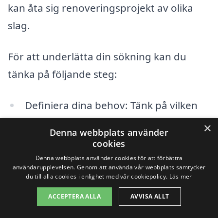
kan åta sig renoveringsprojekt av olika
slag.
För att underlätta din sökning kan du
tänka på följande steg:
Definiera dina behov: Tänk på vilken
typ av renovering du vill göra och om
×
Denna webbplats använder
det kräver specialkunskaper.
cookies
Denna webbplats använder cookies för att förbättra
Jämför erbjudanden: Be om offerter
användarupplevelsen. Genom att använda vår webbplats samtycker
du till alla cookies i enlighet med vår cookiepolicy.
Läs mer
från flera företag för att få en
ACCEPTERA ALLA
AVVISA ALLT
uppfattning om priser och tjänster.