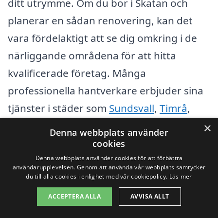
ditt utrymme. Om du bor i Skatan och
planerar en sådan renovering, kan det
vara fördelaktigt att se dig omkring i de
närliggande områdena för att hitta
kvalificerade företag. Många
professionella hantverkare erbjuder sina
tjänster i städer som
Sundsvall
,
Timrå
,
Kramfors
,
Hudiksvall
, och Njurunda. Att få
×
Denna webbplats använder
hjälp från erfarna specialister kan
cookies
Denna webbplats använder cookies för att förbättra
säkerställa att arbetet utförs korrekt och
användarupplevelsen. Genom att använda vår webbplats samtycker
med hög kvalitet.
du till alla cookies i enlighet med vår cookiepolicy.
Läs mer
ACCEPTERA ALLA
AVVISA ALLT
Genom att använda vår plattform,