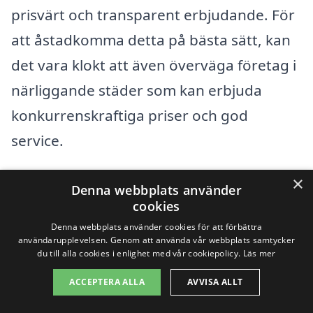
prisvärt och transparent erbjudande. För
att åstadkomma detta på bästa sätt, kan
det vara klokt att även överväga företag i
närliggande städer som kan erbjuda
konkurrenskraftiga priser och god
service.
×
Några städer nära Sibble där du kan hitta
Denna webbplats använder
cookies
professionella tjänster för
Denna webbplats använder cookies för att förbättra
trapprenovering inkluderar:
användarupplevelsen. Genom att använda vår webbplats samtycker
du till alla cookies i enlighet med vår cookiepolicy.
Läs mer
Tullinge
ACCEPTERA ALLA
AVVISA ALLT