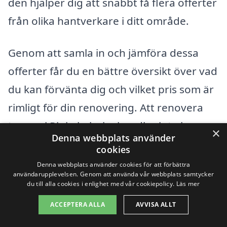
den hjälper dig att snabbt få flera offerter
från olika hantverkare i ditt område.
Genom att samla in och jämföra dessa
offerter får du en bättre översikt över vad
du kan förvänta dig och vilket pris som är
rimligt för din renovering. Att renovera
trappa i Rinkabyholm handlar inte bara
×
Denna webbplats använder
om att få ett bra pris; det handlar också
cookies
om att välja rätt hantverkare för att
Denna webbplats använder cookies för att förbättra
användarupplevelsen. Genom att använda vår webbplats samtycker
säkerställa hållbarhet och kvalitet i
du till alla cookies i enlighet med vår cookiepolicy.
Läs mer
arbetet.
ACCEPTERA ALLA
AVVISA ALLT