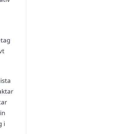
etag
vt
ista
aktar
tar
in
 i