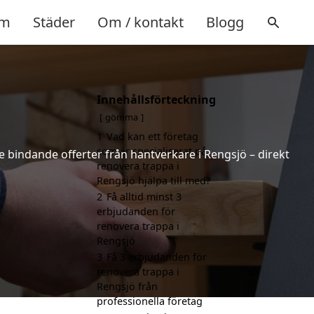
m
Städer
Om / kontakt
Blogg
Innehållsförteckning
ö
gömma
1
Vad kan ett företag
som är specialiserat på
ke bindande offerter från hantverkare i Rengsjö – direkt
renovera trappa i
Rengsjö hjälpa till med?
2
Få alltid minst 3
erbjudanden för
renovera trappa i
Rengsjö
3
Få 3 erbjudanden för
renovera trappa i
Rengsjö från
professionella företag