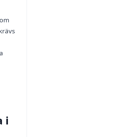
 som
krävs
ga
 i