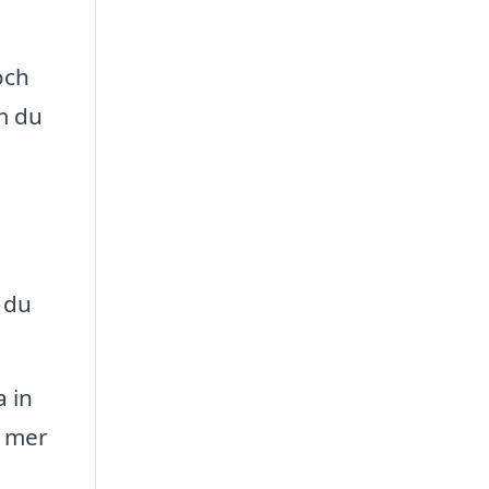
och
m du
 du
 in
t mer