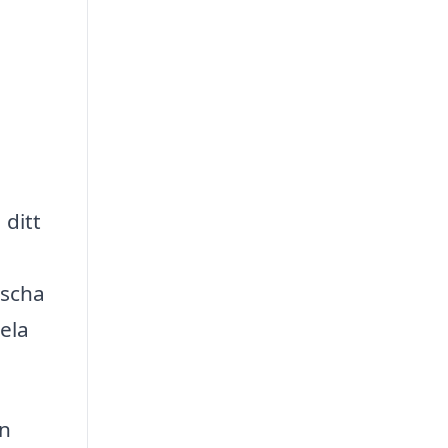
 ditt
äscha
ela
in