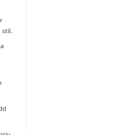
r
stil.
ra
n
ydd
ativ