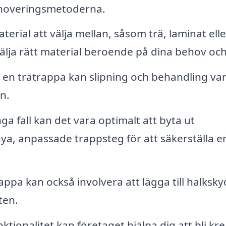
enoveringsmetoderna.
terial att välja mellan, såsom trä, laminat elle
älja rätt material beroende på dina behov och 
en trätrappa kan slipning och behandling va
an.
a fall kan det vara optimalt att byta ut
ya, anpassade trappsteg för att säkerställa e
ppa kan också involvera att lägga till halksk
ten.
tionalitet kan företaget hjälpa dig att bli kre