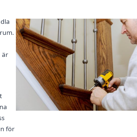
ndla
 rum.
 är
t
ena
ss
en för