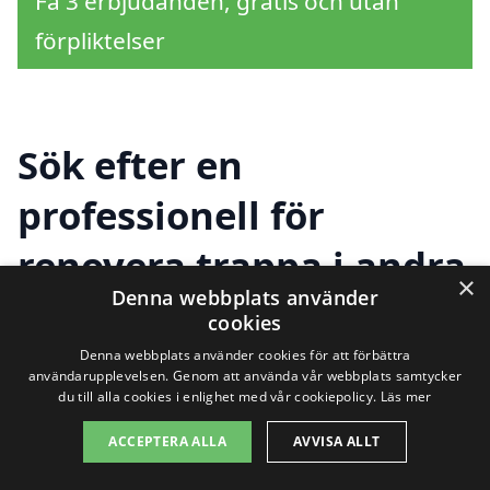
Få 3 erbjudanden, gratis och utan
förpliktelser
Sök efter en
professionell för
renovera trappa i andra
×
Denna webbplats använder
städer nära Råda
cookies
Denna webbplats använder cookies för att förbättra
användarupplevelsen. Genom att använda vår webbplats samtycker
Att renovera en trappa i Råda kan vara en
du till alla cookies i enlighet med vår cookiepolicy.
Läs mer
stor investering, och det är viktigt att
ACCEPTERA ALLA
AVVISA ALLT
hitta rätt hjälp för jobbet. Oavsett om du