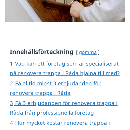
Innehållsförteckning
gömma
1
Vad kan ett företag som är specialiserat
på renovera trappa i Råda hjälpa till med?
2
Få alltid minst 3 erbjudanden för
renovera trappa i Råda
3
Få 3 erbjudanden för renovera trappa i
Råda från professionella företag
4
Hur mycket kostar renovera trappa i